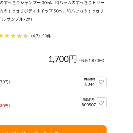
のすっきりシャンプー 30ml、和ハッカのすっきりトリー
ッカのすっきりボディホイップ 50ml、和ハッカのすっきり
ル サンプル×2包
（
4.7
）
50件
1,700円
（税込
1,870
円）
商品番号
870
円）
8344
商品番号
800507
430
円）