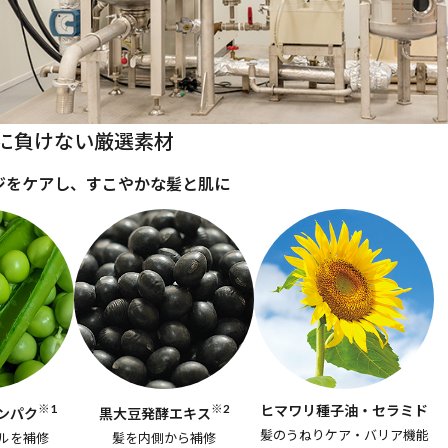
に負けない厳選素材
ジをケアし、すこやかな髪と肌に
※1
※2
ヒマワリ種子油・セラミド
ンパク
黒大豆発酵エキス
髪のうねりケア・バリア機能
ルを補修
髪を内側から補修