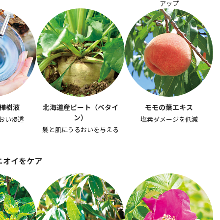
アップ
樺樹液
北海道産ビート（ベタイ
モモの葉エキス
ン）
おい浸透
塩素ダメージを低減
髪と肌にうるおいを与える
ニオイをケア