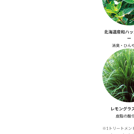
北海道産和ハッ
ー
消臭・ひん
レモングラ
皮脂の酸
※1トリートメン