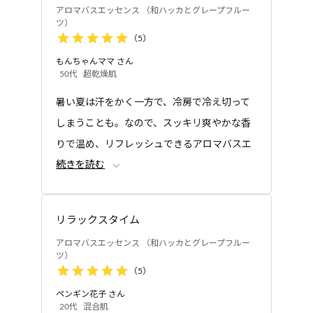
ックス効果が期待できます。
アロマバスエッセンス （和ハッカとグレープフルー
※お子さまが湯船につかる場合は長くても3分以内、湯温は38
ツ）
度～39度で入浴ください。
（
5
）
入浴後にシャワーで洗い流す必要はあり
もんちゃんママ
さん
ますか？
50代
超乾燥肌
シャワーで洗い流さないほうがより保湿
暑い夏は汗をかく一方で、冷房で冷え切って
成分が肌に残るので、お風呂上りのしっ
しまうことも。なので、スッキリ爽やかな香
とり感を感じると思います。
りで温め、リフレッシュできるアロマバスエ
残り湯を洗濯に使用できますか？
続きを読む
ッセンスは最高です。
残り湯は洗濯に使えますが、香りが気に
なる場合はご使用をお控えください。す
リラックスタイム
すぎは清水で行ってください。ただし、柔軟仕上
アロマバスエッセンス （和ハッカとグレープフルー
げ剤との併用、つけおき洗い、おろしたての衣類
ツ）
の洗濯には使用しないでください。
（
5
）
妊娠中にアロマバスエッセンスを使用し
ペンギン花子
さん
ても大丈夫ですか？
20代
混合肌