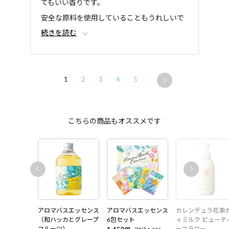
てもいい香りです。
安全な原料を使用していることもうれしいで
続きを読む
す。
1
2
3
4
5
こちらの商品もオススメです
アロマバスエッセンス
アロマバスエッセンス
カレンデュラ花束
（和ハッカとグレープ
6包セット
ィミルク ビューテ
フルーツ）
ーフラワー