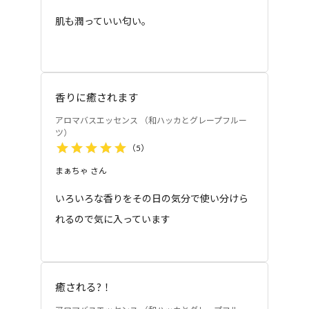
妊娠中は、肌や香りに対して非常に敏感
肌も潤っていい匂い。
な状態ですので、ご使用はお控えくださ
い。
香りに癒されます
アロマバスエッセンス （和ハッカとグレープフルー
ツ）
（
5
）
まぁちゃ
さん
いろいろな香りをその日の気分で使い分けら
れるので気に入っています
癒される?！