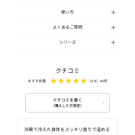
ミネラルオイル、コーン油、パルミチン酸エチルヘ
使い方
キシル、ポリソルベート85、トリイソステアリン酸
ご家庭のお風呂のお湯に1包を入れ、よくかき混ぜて
よくあるご質問
PEG-20グリセリル、香料、トリポリヒドロキシステ
から入浴してください。
アリン酸ジペンタエリスリチル、トリ(カプリル酸/カ
シリーズ
プリン酸)グリセリル、コメヌカ油、ポリソルベート
アロマバスエッセンスは子どもとの入浴
80、水、コメ胚芽油、オリーブ果実油、ヒマワリ種
にも使えますか？
子油、BG、トウキンセンカ花エキス、クマイザサ葉
1歳以上のお子さまからご使用いただけま
エキス、グレープフルーツ果実エキス、ハッカ水、
クチコミ
す。
水溶性コラーゲン、レモングラス葉/茎エキス、ハマ
おすすめ度
（
4.8
）
44
件
その際は規定量より薄めからお試しください。
メリス葉エキス、チャ葉エキス、グレープフルーツ
アロマバスエッセンスを使用した際のお
果皮油、セイヨウハッカ油、ハッカ葉油、ローズマ
湯の温度は何度くらいが良いですか？
リー葉油、レモン果皮油、メントール、オレイン酸
クチコミを書く
うるおい入浴料
うるおい入浴料
フィトステリル、グリチルレチン酸ステアリル、ト
（購入した方限定）
熱いお湯での長風呂は疲労感が増し、肌
アロマバスエッセンス
アロマバスエッセンス
コフェロール、エチルヘキシルグリセリン
和ハッカとグレープフ
和ハッカとグレープフ
も乾燥しやすくなります。40度以下で5
ルーツ 300ml
ルーツ 17ml
分程度、肩までつかる全身浴で、血行促進やリラ
冷房で冷えた身体をスッキリ香りで温める