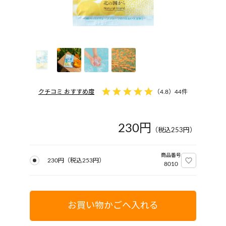
クチコミ おすすめ度
（
4.8
）
44件
230円
（税込
253
円）
商品番号
230円
（税込
253
円）
8010
お買い物かごへ入れる