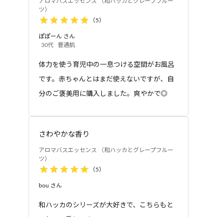
アロマバスエッセンス （和ハッカとグレープフルー
ツ）
（
5
）
ぽぽーん
さん
30代
普通肌
体力を使う育児中の一息つける空間がお風呂
です。赤ちゃんとはまだ使えないですが、自
分のご褒美用に購入しました。爽やかで◎
さわやかな香り
アロマバスエッセンス （和ハッカとグレープフルー
ツ）
（
5
）
bou
さん
和ハッカのシリーズが大好きで、こちらもと