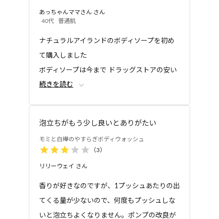
上げる、洗浄成分をベースにしていま
あっちゃんママさん
さん
す。さらに保湿成分も配合しているため、つっぱ
40代
普通肌
り感が少なく、しっとりすべすべの肌に洗い上げ
ナチュラルアイランドのボディソープを初め
ます。
トリートメント
ボディウォッシュ
て購入しました
モミと白樺のやすらぎ
モミと白樺のやすらぎ
トリートメント
ボディウォッシュ
ボディソープは今まで ドラッグストアの安い
続きを読む
ボディソープを購入していたんだけど 香りが
やはり 違うような気がします 次はまた違うボ
ディソープを購入予定です
泡立ちがもう少し良いとありがたい
使った感じは別に悪くなかったです
モミと白樺のやすらぎボディウォッシュ
（
3
）
リリーウェイ
さん
ボディウォッシュ
トライアルセット
モミと白樺のやすらぎ
モミと白樺のやすらぎ
香りが好きなのですが、1プッシュあたりの出
ボディウォッシュ 詰め
トライアルセット
替え用
てくる量が少ないので、何度もプッシュしな
いと泡立ちよくなりません。ポンプの改良が