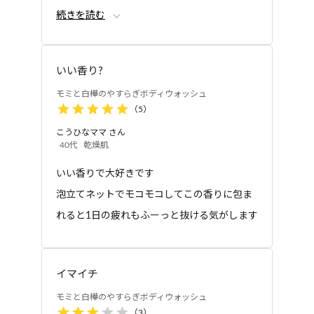
続きを読む
必要なのか、少量でも泡立ちが良くなる改良
が必要なのか…ご検討宜しくお願いします
いい香り?
モミと白樺のやすらぎボディウォッシュ
（
5
）
こうひなママ
さん
40代
乾燥肌
いい香りで大好きです
泡立てネットでモコモコしてこの香りに包ま
れると1日の疲れもふーっと抜ける気がします
イマイチ
モミと白樺のやすらぎボディウォッシュ
（
3
）