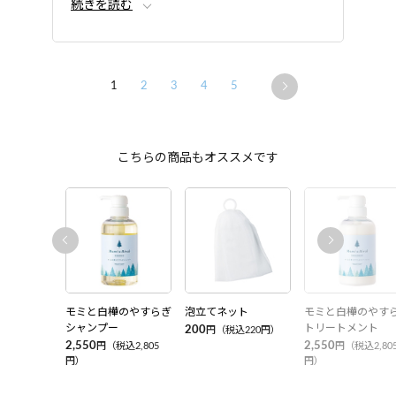
続きを読む
にならなくなり、驚きました！
1
2
3
4
5
こちらの商品もオススメです
モミと白樺のやすらぎ
泡立てネット
モミと白樺のやす
シャンプー
トリートメント
200
円（税込220円）
2,550
2,550
円（税込2,805
円（税込2,80
円）
円）