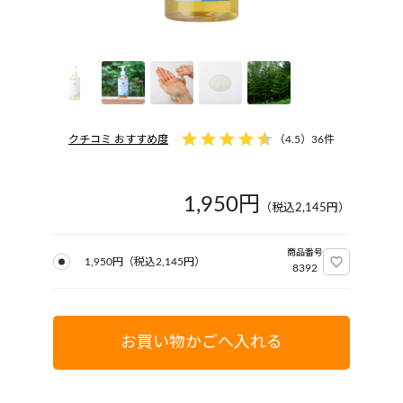
クチコミ おすすめ度
（
4.5
）
36件
1,950円
（税込
2,145
円）
商品番号
1,950円
（税込
2,145
円）
8392
お買い物かごへ入れる