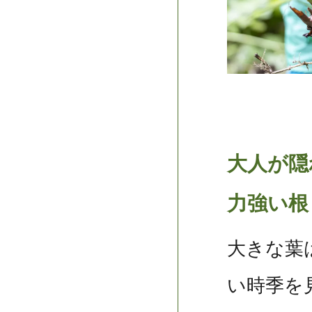
大人が隠
力強い根
大きな葉
い時季を