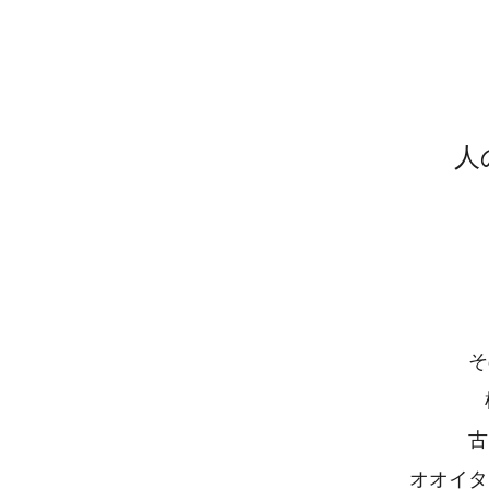
人
そ
古
オオイタ