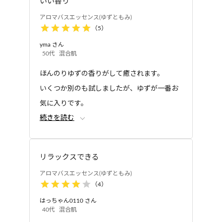
いい香り
アロマバスエッセンス(ゆずともみ)
（
5
）
yma
さん
50代
混合肌
ほんのりゆずの香りがして癒されます。
いくつか別のも試しましたが、ゆずが一番お
気に入りです。
続きを読む
一年通して使いやすいと思います。
リラックスできる
アロマバスエッセンス(ゆずともみ)
（
4
）
はっちゃん0110
さん
40代
混合肌