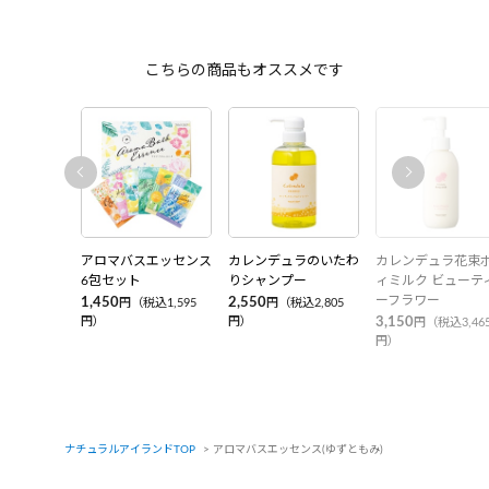
こちらの商品もオススメです
アロマバスエッセンス
カレンデュラのいたわ
カレンデュラ花束
6包セット
りシャンプー
ィミルク ビューテ
ーフラワー
1,450
2,550
円（税込1,595
円（税込2,805
円）
円）
3,150
円（税込3,46
円）
ナチュラルアイランドTOP
アロマバスエッセンス(ゆずともみ)