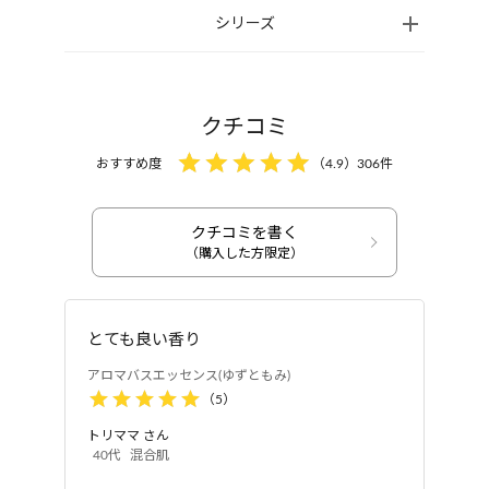
シリーズ
プリン酸)グリセリル、コメヌカ油、ポリソルベート
※計量後のキャップは水で洗わないでください。
アロマバスエッセンスは子どもとの入浴
80、水、コメ胚芽油、オリーブ果実油、シア脂油、
にも使えますか？
トウキンセンカ花エキス、ショウガ根茎エキス、セ
1歳以上のお子さまからご使用いただけま
キショウ根茎エキス、ユズ果実エキス、シベリアモ
クチコミ
す。
ミ油、オレンジ果皮油、トドマツ葉油、ユズ果皮
おすすめ度
（
4.9
）
306
件
その際は規定量より薄めからお試しください。
油、ベルガモット果実油、エタノール、オレイン酸
アロマバスエッセンスを使用した際のお
フィトステリル、グリチルレチン酸ステアリル、ト
湯の温度は何度くらいが良いですか？
コフェロール、エチルヘキシルグリセリン
クチコミを書く
うるおい入浴料
うるおい入浴料
（購入した方限定）
熱いお湯での長風呂は疲労感が増し、肌
アロマバスエッセンス
アロマバスエッセンス
ゆずともみ 300ml
ゆずともみ 17ml
も乾燥しやすくなります。40度以下で5
分程度、肩までつかる全身浴で、血行促進やリラ
とても良い香り
ックス効果が期待できます。
アロマバスエッセンス(ゆずともみ)
※お子さまが湯船につかる場合は長くても3分以内、湯温は38
（
5
）
度～39度で入浴ください。
トリママ
さん
入浴後にシャワーで洗い流す必要はあり
40代
混合肌
ますか？