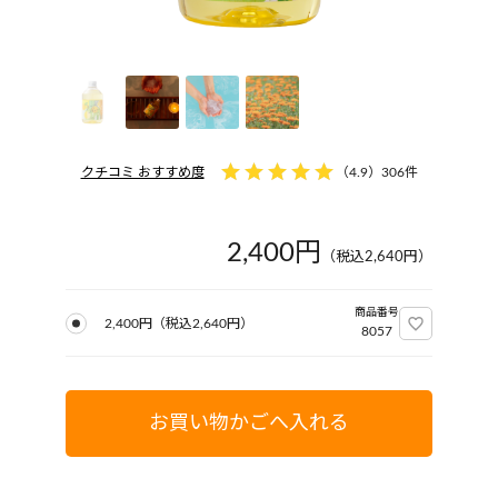
クチコミ おすすめ度
（
4.9
）
306件
2,400円
（税込
2,640
円）
商品番号
2,400円
（税込
2,640
円）
8057
お買い物かごへ入れる