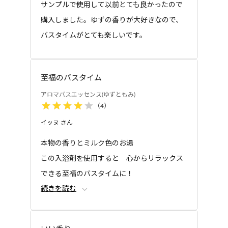
サンプルで使用して以前とても良かったので
シャワーで洗い流さないほうがより保湿
購入しました。ゆずの香りが大好きなので、
成分が肌に残るので、お風呂上りのしっ
バスタイムがとても楽しいです。
とり感を感じると思います。
残り湯を洗濯に使用できますか？
残り湯は洗濯に使えますが、香りが気に
至福のバスタイム
なる場合はご使用をお控えください。す
アロマバスエッセンス(ゆずともみ)
すぎは清水で行ってください。ただし、柔軟仕上
（
4
）
げ剤との併用、つけおき洗い、おろしたての衣類
イッヌ
さん
の洗濯には使用しないでください。
本物の香りとミルク色のお湯
妊娠中にアロマバスエッセンスを使用し
ても大丈夫ですか？
この入浴剤を使用すると 心からリラックス
できる至福のバスタイムに！
妊娠中は、肌や香りに対して非常に敏感
続きを読む
人工的に作られた入浴剤の香りとは全然違う
な状態ですので、ご使用はお控えくださ
本物の香りが気に入ってます
い。