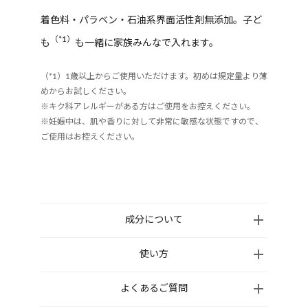
着色料・パラベン・石油系界面活性剤無添加。子ど
（*1）
も
も一緒に家族みんなで入れます。
（*1）1歳以上からご使用いただけます。初めは規定量より薄
めからお試しください。
※キク科アレルギーがある方はご使用をお控えください。
※妊娠中は、肌や香りに対して非常に敏感な状態ですので、
ご使用はお控えください。
成分について
ミネラルオイル、コーン油、パルミチン酸エチルヘ
使い方
キシル、ポリソルベート 85、トリイソステアリン酸
ご家庭のお風呂のお湯に1回分(キャップ3〜4杯)を入
よくあるご質問
PEG-20 グリセリル、トリポリヒドロキシステアリン
れ、よくかき混ぜてから入浴してください。
酸ジペンタエリスリチル、香料、トリ(カプリル酸/カ