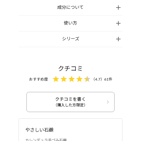
成分について
石ケン素地、水、スクロース、グリセリン、コカミド
使い方
DEA、ココイルグルタミン酸K、ラウロアンホ酢酸
手のひらできめ細かな石鹸の泡を作り、泡を顔全体
シリーズ
Na、ベタイン、ココイルイセチオン酸Na、オリーブ
になじませてやさしく洗います。人肌程度の温度の
果実油、ホホバ種子油、トウキンセンカ花エキス、
流水で、30回ほど十分にすすぎます。タオルで軽く
乳酸桿菌/トウキンセンカ花エキス発酵液、サッカロ
おさえて肌の水気を吸収し、その後、ローションや
ミセス/デイリリー花発酵液、グルコノバクター/ハチ
クチコミ
オイルで保湿をします。
ミツ発酵液、ヒアルロン酸ヒドロキシプロピルトリ
おすすめ度
（
4.7
）
61
件
モニウム、ポリクオタニウム-51、ビターオレンジ
葉/枝油、ベルガモット果実油、オレンジ果皮油、ラ
ベンダー油、ニオイテンジクアオイ油、ダマスクバ
クチコミを書く
クレンジングミルク
石鹸
ラ花油、ローズマリー葉油、モンモリロナイト、ク
（購入した方限定）
カレンデュラ手づみク
カレンデュラ手づみ石
チナシ黄、BG、エタノール、トコフェロール
レンジング
鹸
やさしい石鹸
カレンデュラ手づみ石鹸