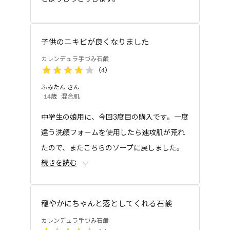
り
子供のニキビが良くなりました
カレンデュラ手づみ石鹸
（
4
）
ふみたん
さん
14歳
混合肌
美容オイル
美容オイル
カレンデュラ手づみオ
カレンデュラ手づみオ
中学生の娘用に、今回3度目の購入です。一度
イル
イル スクワラン
違う洗顔フォームを使用したら速攻肌が荒れ
たので、またこちらのソープに戻しました。
続きを読む
洗顔フォームに比べて石鹸は減りが早いの
で、大体1ヶ月ぐらいしかもたないのが悩まし
いところです。3個セット等でもう少し割引料
穏やかにちゃんと落としてくれる石鹸
金設定していただけると有り難いなと思いま
カレンデュラ手づみ石鹸
す。