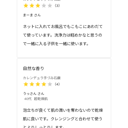
（
3
）
まーま
さん
ネットに入れてお風呂でもこもこにあわだて
て使っています。洗浄力は軽めかなと思うの
洗顔ホイップ
洗顔ホイップ
カレンデュラ手づみフ
カレンデュラ手づみフ
で一緒に入る子供を一緒に使います。
ェイスホイップ
ェイスホイップ 詰め替
え用
自然な香り
カレンデュラ手づみ石鹸
（
4
）
うっさん
さん
40代
超乾燥肌
泡立ちが良くて肌の潤いを奪わないので乾燥
美容ローション
美容ローション
カレンデュラ手づみロ
カレンデュラ手づみロ
肌に良いです。クレンジングと合わせて使う
ーション
ーション とてもしっと
とよりしっとりします。