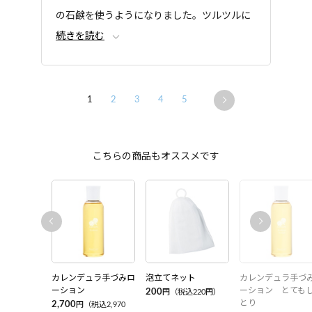
の石鹸を使うようになりました。ツルツルに
続きを読む
なるし、溶けづらいので小さくても長持ちす
る気がします。
1
2
3
4
5
こちらの商品もオススメです
カレンデュラ手づみロ
泡立てネット
カレンデュラ手づ
ーション
ーション とても
200
円（税込220円）
とり
2,700
円（税込2,970