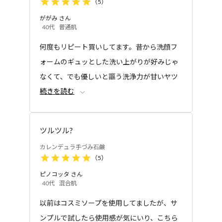
トライアルセット
（
5
）
カレンデュラ手づみス
ががみ
さん
キンケアトライアルセ
40代
普通肌
ット
何度もリピート買いしてます。昔から洗顔フ
ォームのギュッとした洗い上がりが好みじゃ
なくて、でも優しいと謳う洗浄力が甘いヤツ
続きを読む
も嫌で。この石鹸は必要な潤いは残しつつ、
落として欲しいモノはしっかりサッと落とし
てくれます。
ツルツル?
穏やかにやる事はしっかりやってくれる頼れ
カレンデュラ手づみ石鹸
る人みたいです。
（
5
）
ピノコッタ
さん
40代
混合肌
以前はコスミソープを使用してましたが、サ
ンプルで試したら使用感が気にいり、こちら