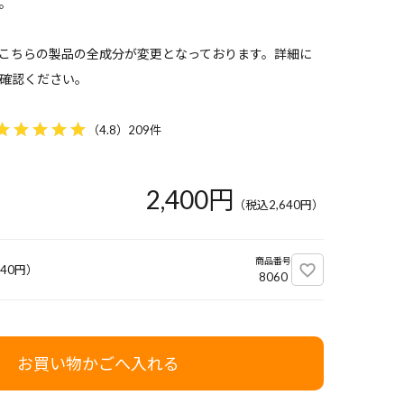
。
り、こちらの製品の全成分が変更となっております。詳細に
確認ください。
（
4.8
）
209件
2,400円
（税込
2,640
円）
商品番号
640
円）
8060
お買い物かごへ入れる