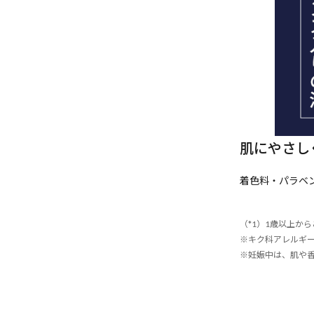
肌にやさし
着色料・パラベ
（*1）1歳以上か
※キク科アレルギ
※妊娠中は、肌や