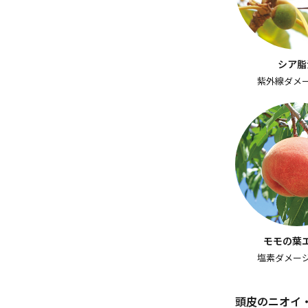
シア脂
紫外線ダメ
モモの葉
塩素ダメー
頭皮のニオイ