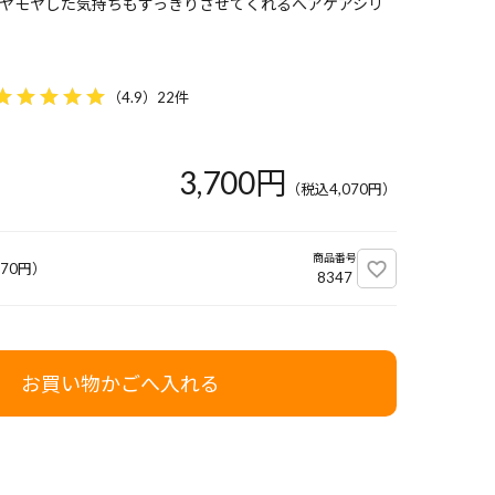
ヤモヤした気持ちもすっきりさせてくれるへアケアシリ
（
4.9
）
22件
3,700円
（税込
4,070
円）
商品番号
070
円）
8347
お買い物かごへ入れる