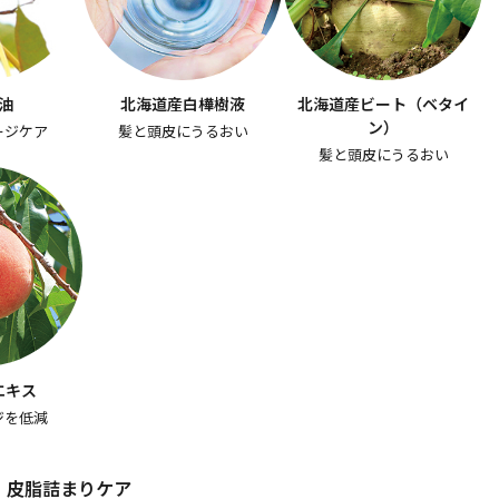
油
北海道産白樺樹液
北海道産ビート（ベタイ
ン）
ージケア
髪と頭皮にうるおい
髪と頭皮にうるおい
エキス
ジを低減
・皮脂詰まりケア