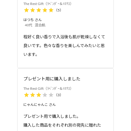
The Rest Gift（ﾗﾍﾞﾝﾀﾞｰ＆ﾊﾏﾅｽ）
すぎは清水で行ってください。ただし、柔軟仕上
（
5
）
げ剤との併用、つけおき洗い、おろしたての衣類
はつち
さん
の洗濯には使用しないでください。
40代
混合肌
妊娠中にアロマバスエッセンスを使用し
程好く良い香りで入浴後も肌が乾燥しなくて
ても大丈夫ですか？
良いです。色々な香りを楽しんでみたいと思
妊娠中は、肌や香りに対して非常に敏感
います。
な状態ですので、ご使用はお控えくださ
い。
紙袋はつきますか？
プレゼント用に購入しました
こちらの「The Rest Gift」のセットには
The Rest Gift（ﾗﾍﾞﾝﾀﾞｰ＆ﾊﾏﾅｽ）
（
3
）
１セットにつき1枚同梱されます。
「The Rest Gift」はラッピングはしても
にゃんにゃんこ
さん
らえますか？
プレゼント用で購入しました。
ギフトボックスはそのままお渡しいただ
購入した商品をそれぞれ別の宛先に贈れた