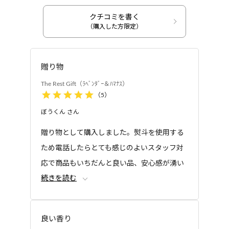
油、ベルガモット果実油、マンダリンオレンジ果皮
湯の温度は何度くらいが良いですか？
油、アトラスシーダー樹皮油、オレイン酸フィトス
クチコミを書く
ギフトボックス
ギフトボックス
テリル、グリチルレチン酸ステアリル、トコフェロ
（購入した方限定）
熱いお湯での長風呂は疲労感が増し、肌
The Rest Gift（ラベン
The Rest Gift（ゆず＆
ール、エチルヘキシルグリセリン
ダー＆ハマナス）
もみ）
も乾燥しやすくなります。40度以下で5
●アロマバスエッセンス（ハマナスとフレッシュロー
分程度、肩までつかる全身浴で、血行促進やリラ
ズ）：ミネラルオイル、コーン油、パルミチン酸エ
贈り物
ックス効果が期待できます。
チルヘキシル、ポリソルベート 85、トリイソステア
The Rest Gift（ﾗﾍﾞﾝﾀﾞｰ＆ﾊﾏﾅｽ）
リン酸 PEG-20 グリセリル、香料、トリポリヒドロ
※お子さまが湯船につかる場合は長くても3分以内、湯温は38
（
5
）
度～39度で入浴ください。
キシステアリン酸ジペンタエリスリチル、トリ(カプ
ぼうくん
さん
入浴後にシャワーで洗い流す必要はあり
リル酸/カプリン酸)グリセリル、コメヌカ油、ポリソ
ますか？
贈り物として購入しました。熨斗を使用する
ルベート 80、水、コメ胚芽油、ローズヒップ油、オ
リーブ果実油、ホホバ種子油、BG、トウキンセンカ
ため電話したらとても感じのよいスタッフ対
シャワーで洗い流さないほうがより保湿
ギフトボックス
The Rest Gift（カレン
花エキス、ノバラエキス、水溶性コラーゲン、ハマ
成分が肌に残るので、お風呂上りのしっ
応で商品もいちだんと良い品、安心感が湧い
デュラ＆和ハッカ）
ナス花エキス、ダマスクバラ花エキス、ダマスクバラ
とり感を感じると思います。
続きを読む
てきました。やはり送った先の人も商品を大
花油、オレイン酸フィトステリル、グリチルレチン
残り湯を洗濯に使用できますか？
変喜んでくれて満足しています。
酸ステアリル、トコフェロール、エチルヘキシルグ
リセリン
残り湯は洗濯に使えますが、香りが気に
良い香り
なる場合はご使用をお控えください。す