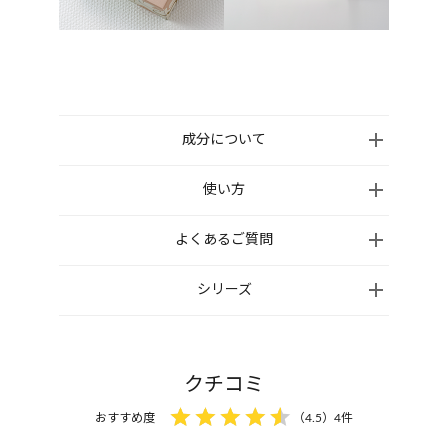
成分について
●アロマバスエッセンス（ラベンダーとオレンジ）：
使い方
ミネラルオイル、コーン油、パルミチン酸エチルヘ
ご家庭のお風呂のお湯に1回分(キャップ3〜4杯)を入
よくあるご質問
キシル、ポリソルベート 85、トリイソステアリン酸
れ、よくかき混ぜてから入浴してください。
PEG-20 グリセリル、ラベンダー油、トリポリヒドロ
シリーズ
キシステアリン酸ジペンタエリスリチル、トリ(カプ
※計量後のキャップは水で洗わないでください。
アロマバスエッセンスは子どもとの入浴
リル酸/カプリン酸)グリセリル、コメヌカ油、ポリソ
にも使えますか？
ルベート 80、オレンジ果皮油、水、コメ胚芽油、ロ
1歳以上のお子さまからご使用いただけま
ーズヒップ油、オリーブ果実油、BG、ハチミツ、ト
クチコミ
す。
ウキンセンカ花エキス、ラベンダー花エキス、マン
おすすめ度
（
4.5
）
4
件
その際は規定量より薄めからお試しください。
ダリンオレンジ果皮エキス、ラバンデュラヒブリダ
アロマバスエッセンスを使用した際のお