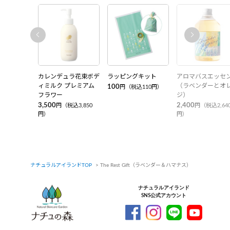
用いただけます。
※別住所へのご進物のお届けは「金額表示なし明細書（先様
用）」をご選択ください。
※「金額表示なし明細書（先様用）」をご選択いただいたお客
様で《GMO後払い》をお支払い方法にご選択いただいた場合
のみ、はがきタイプのご請求書をご登録ご住所へ別途、郵送さ
せていただきます。
カレンデュラ花束ボデ
ラッピングキット
アロマバスエッセ
ィミルク プレミアム
（ラベンダーとオ
100
円（税込110円）
フラワー
ジ）
3,500
2,400
円（税込3,850
円（税込2,64
円）
円）
ナチュラルアイランドTOP
The Rest Gift（ラベンダー＆ハマナス）
ナチュラルアイランド
SNS公式アカウント