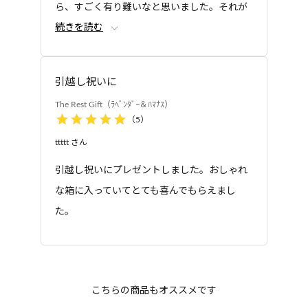
けるボックスになっていますが、ラッピ
ら、すごく有り難いなと思いました。それが
ングはお電話にて承っております。ご希望の際に
続きを読む
出来なかったので、今回は1個ずつ購入して別
は、ご注文後すぐにフリーダイヤルまでご連絡く
の宛先に送らせて頂きました。
ださい。 ギフトセットのラッピング、のし対応
プレゼントした家族は喜んでくれました♪
は250円(税込)で承っております。
引越し祝いに
フリーダイヤル：
0120-9292-81
The Rest Gift（ﾗﾍﾞﾝﾀﾞｰ＆ﾊﾏﾅｽ）
受付時間：9:00～21:00（年末年始を除く）
（
5
）
贈り物として直接先方に送ることはでき
ttttt
さん
ますか？
引越し祝いにプレゼントしました。おしゃれ
ご注文内容入力ページにてお届け先を登
な箱に入っていてとても喜んでもらえまし
録することでお送りすることができま
た。
す。また、ご注文内容入力ページ「明細書に関す
るご希望」にて「金額表示なし明細書（先様用）
※
」をご選択いただくことで、お届け先様に金額
を開示しないことも可能です。なお、お届け先の
こちらの商品もオススメです
ご住所がわからない場合は、「e ギフト」もご使