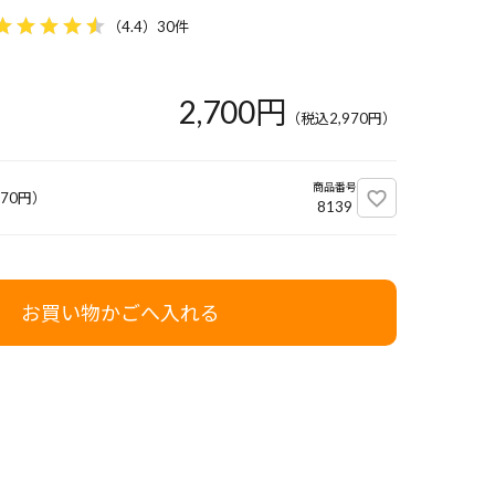
（
4.4
）
30件
2,700円
（税込
2,970
円）
商品番号
970
円）
8139
お買い物かごへ入れる