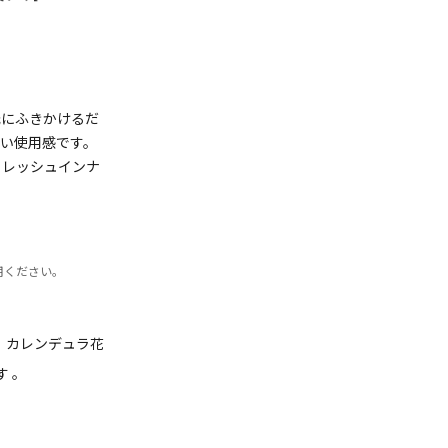
元にふきかけるだ
しい使用感です。
フレッシュインナ
用ください。
。カレンデュラ花
 。