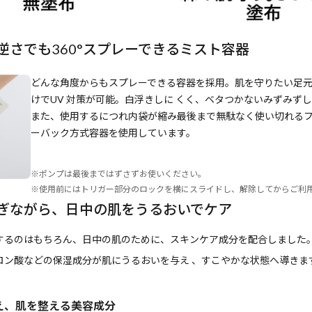
逆さでも360°スプレーできるミスト容器
どんな角度からもスプレーできる容器を採用。肌を守りたい足
けでUV 対策が可能。白浮きしに くく、ベタつかないみずみず
また、使用するにつれ内袋が縮み最後まで無駄なく使い切れる
ーバック方式容器を使用しています。
※ポンプは最後まではずさずお使いください。
※使用前にはトリガー部分のロックを横にスライドし、解除してからご利
ぎながら、日中の肌をうるおいでケア
するのはもちろん、日中の肌のために、スキンケア成分を配合しました
ロン酸などの保湿成分が肌にうるおいを与え 、すこやかな状態へ導きます
え、肌を整える美容成分