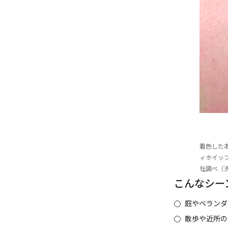
着色した
ィホイッ
社調べ（
こんなシー
庭やベランダ
散歩や近所の