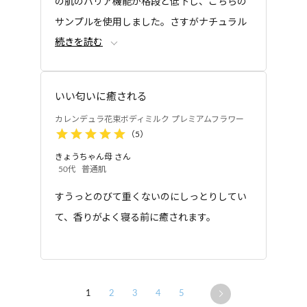
の肌のバリア機能が格段と低下し、こちらの
なったらまた購入すると思います。
サンプルを使用しました。さすがナチュラル
続きを読む
アイランドさんだと思います。翌日までお肌
がモチモチ。乾燥しすぎて静電気もひどかっ
たのですが、こちらを使ってから落ち着きま
いい匂いに癒される
した！リピートします！
カレンデュラ花束ボディミルク プレミアムフラワー
（
5
）
きょうちゃん母
さん
50代
普通肌
すうっとのびて重くないのにしっとりしてい
て、香りがよく寝る前に癒されます。
1
2
3
4
5