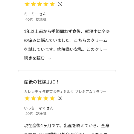
（
5
）
ミニミニ
さん
40代
乾燥肌
1年以上前から季節問わず食後、就寝中に全身
の痒みに悩んでいました。こちらのクリーム
を試しています。病院嫌いな私。このクリー
続きを読む
ムを塗っても痒みは治まらず。気休め適度し
か使用出来ませんでしたが、軽めの痒みだっ
たら香りも自然な感じで強くなく、ペットを
産後の乾燥肌に！
飼っている家にも良いかなと思いました。ち
カレンデュラ花束ボディミルク プレミアムフラワー
なみに猫います。入浴後の乾燥には意外と伸
（
5
）
びもよく、ベタベタしないのでオイルみたい
いっちーママ
さん
なベタベタが苦手な方にオススメです。痒み
20代
乾燥肌
も治まってきているので保湿目的で使用を再
現在産後1ヶ月です。出産を終えてから、全身
開しようとは思っていますが、こちらが無く