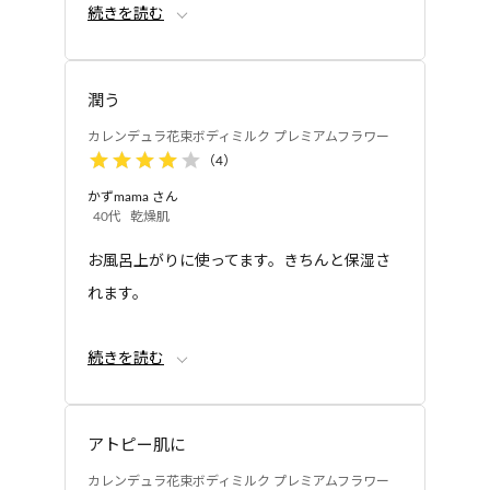
ィジェル リフレッシュ
ィミルク&ジェルトラ
続きを読む
保湿もしっかり出来るのに、ベタつかず使い
ハーブ
イアルセット
やすいです。
潤う
カレンデュラ花束ボディミルク プレミアムフラワー
（
4
）
かずmama
さん
40代
乾燥肌
お風呂上がりに使ってます。きちんと保湿さ
れます。
続きを読む
ミルキークリームのように、使う度に袋が小
さくなる物だとより使い安いので、改良をお
願いします。
アトピー肌に
カレンデュラ花束ボディミルク プレミアムフラワー