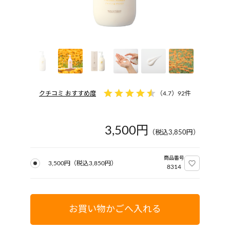
クチコミ おすすめ度
（
4.7
）
92件
3,500円
（税込
3,850
円）
商品番号
3,500円
（税込
3,850
円）
8314
お買い物かごへ入れる