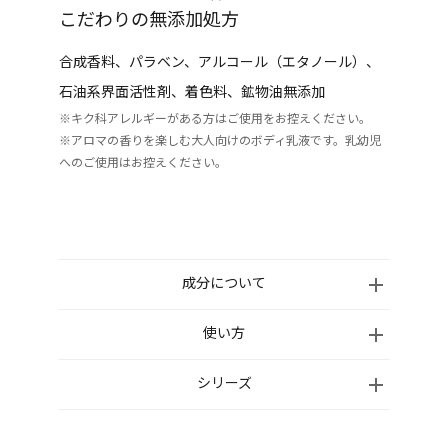
こだわりの無添加処方
合成香料、パラベン、アルコール（エタノール）、
石油系界面活性剤、着色料、鉱物油無添加
※キク科アレルギーがある方はご使用をお控えください。
※アロマの香りを楽しむ大人向けのボディ乳液です。乳幼児
へのご使用はお控えください。
成分について
水、BG、グリセリン、メドウフォーム油、オリーブ
使い方
果実油、マカデミアナッツ脂肪酸フィトステリル、
適量をとり、手のひら全体でやさしく、ボディになじ
シリーズ
スクワラン、ペンチレングリコール、グリコシルト
ませます。入浴後やお休み前、朝のボディケアにお使
レハロース、シア脂、キシリトール、ベタイン、アル
いください。特に肌がかさつく時はたっぷりとなじ
ガニアスピノサ核油、ホホバ種子油、乳酸桿菌/トウ