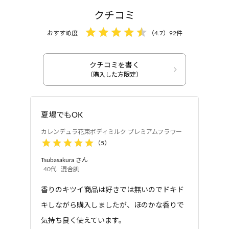
ませてください。
キンセンカ花エキス発酵液、トウキンセンカ花エキ
クチコミ
ス、水溶性コラーゲン、ヒアルロン酸Na、サッカロ
おすすめ度
（
4.7
）
92
件
ミセス/ハトムギ種子発酵液、水溶性プロテオグリカ
ン、エーデルワイスエキス、ハス胚芽エキス、マド
ンナリリー根エキス、プラセンタエキス、ナイアシ
クチコミを書く
ボディミルク
ボディミルク
ンアミド、水添レシチン、コレステロール、セラミド
（購入した方限定）
カレンデュラ花束ボデ
カレンデュラ花束ボデ
2、セラミド3、グリシン、ヒドロキシプロリン、ア
ィミルク ビューティー
ィミルク プレミアムフ
ルギニン、ポリクオタニウム-51、ビスグリセリルア
フラワー
ラワー
スコルビン酸、加水分解水添デンプン、ステアリン
夏場でもOK
酸グリセリル、ステアリルアルコール、マツリカ花
カレンデュラ花束ボディミルク プレミアムフラワー
エキス、バニラ果実エキス、ベルガモット果実油、
（
5
）
オレンジ果皮油、ダマスクバラ花油、ビターオレン
Tsubasakura
さん
ジ花油、フェネチルアルコール、香料※、ジラウロ
40代
混合肌
イルグルタミン酸リシンNa、ステアリン酸ポリグリ
香りのキツイ商品は好きでは無いのでドキド
セリル-2、ステアリン酸ポリグリセリル-10、トコフ
キしながら購入しましたが、ほのかな香りで
ェロール、カルボマー、ジメチコン、グリチルリチ
ボディジェル
トライアルセット
カレンデュラ花束ボデ
カレンデュラ花束ボデ
ン酸2K、フェノキシエタノール※植物由来
気持ち良く使えています。