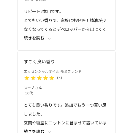
リピート2本目です。
とてもいい香りで、家族にも好評！精油が少
なくなってくるとデベロッパーから出にくく
続きを読む
なるくらいで、とても気に入ってます(^^)
すごく良い香り
エッセンシャルオイル モミブレンド
（
5
）
スープ
さん
50代
とても良い香りです。追加でもう一つ買い足
しました、
玄関や寝室にコットンに含ませて置いていま
続きを読む
す。