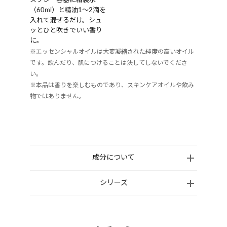
スプレー容器に精製水
（60ml）と精油1〜2滴を
入れて混ぜるだけ。シュ
ッとひと吹きでいい香り
に。
※エッセンシャルオイルは大変凝縮された純度の高いオイル
です。飲んだり、肌につけることは決してしないでくださ
い。
※本品は香りを楽しむものであり、スキンケアオイルや飲み
物ではありません。
成分について
ユーカリ、ローズマリー、サイプレス、北海道釧路産
シリーズ
モミ、ラベンダー、ひのき、ヒバ