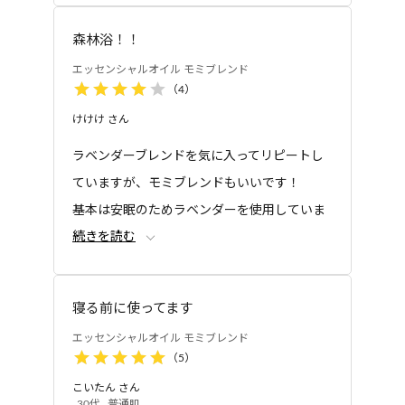
（スリープ）
森林浴！！
エッセンシャルオイル モミブレンド
（
4
）
けけけ
さん
ラベンダーブレンドを気に入ってリピートし
ていますが、モミブレンドもいいです！
基本は安眠のためラベンダーを使用していま
続きを読む
すが、気分でモミを使用しています。
本当に森の中にいるみたいで癒されます。
ただ、コスパが良くないので星マイナス1で
寝る前に使ってます
す､､､。
エッセンシャルオイル モミブレンド
（
5
）
こいたん
さん
30代
普通肌