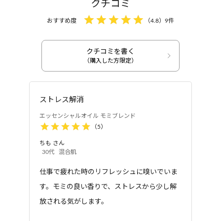
クチコミ
おすすめ度
（
4.8
）
9
件
クチコミを書く
アロマオイル
アロマオイル
（購入した方限定）
エッセンシャルオイル
エッセンシャルオイル
モミブレンド（森林
和ハッカブレンド（リ
浴）
フレッシュ）
ストレス解消
エッセンシャルオイル モミブレンド
（
5
）
ちも
さん
30代
混合肌
仕事で疲れた時のリフレッシュに嗅いでいま
す。モミの良い香りで、ストレスから少し解
アロマオイル
エッセンシャルオイル
放される気がします。
ラベンダーブレンド