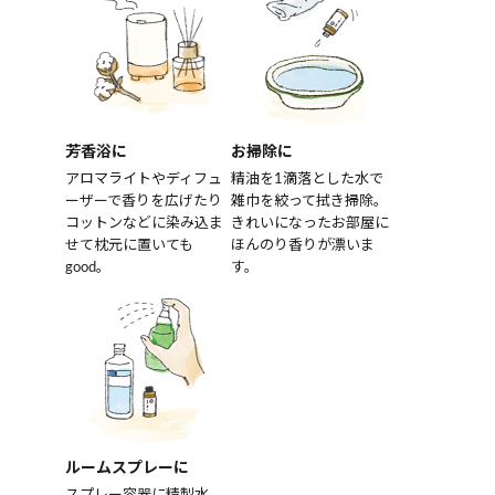
芳香浴に
お掃除に
アロマライトやディフュ
精油を1滴落とした水で
ーザーで香りを広げたり
雑巾を絞って拭き掃除。
コットンなどに染み込ま
きれいになったお部屋に
せて枕元に置いても
ほんのり香りが漂いま
good。
す。
ルームスプレーに