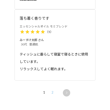
香りも長続きします。
落ち着く香りです
エッセンシャルオイル モミブレンド
（
5
）
みーすけ太郎
さん
30代
普通肌
ティッシュに垂らして寝室で寝るときに使用
しています。
リラックスしてよく眠れます。
1
2