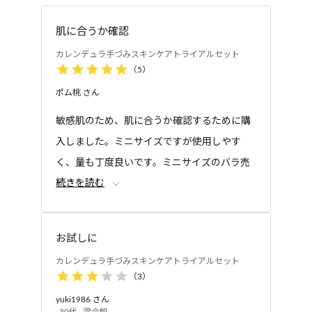
水気を吸収しその後、ローションやオイルで保湿し
レンジング
鹸
リセリル、テトライソステアリン酸ソルベス-30、ポ
てください。
リソルベート60、イソヘキサデカン、（アクリル酸
肌に合うか確認
ヒドロキシエチル/アクリロイルジメチルタウリン
カレンデュラ手づみスキンケアトライアルセット
カレンデュラ手づみローション
Na）コポリマー、カルボマー、水酸化Na、トコフェ
（
5
）
洗顔後、コットンまたは手のひらに適量（約500円玉
ロール、フェノキシエタノール
大程度）とり、顔にやさしくなじませてください。
ポム桃
さん
●カレンデュラ手づみフェイスホイップ：水、グリセ
乾燥が気になる部分は重ねづけをしてたっぷりうる
リン、BG、ココアンホ酢酸Na、ココイルメチルタウ
敏感肌のため、肌に合うか確認するために購
おわせます。なじませた後、両手で顔全体を包み込
リンNa、ラウロイルアスパラギン酸Na、ラウリン酸
入しました。ミニサイズですが使用しやす
洗顔ホイップ
洗顔ホイップ
むように軽く押さえると角層のすみずみまで浸透し
PEG-80ソルビタン、デシルグルコシド、加水分解水
カレンデュラ手づみフ
カレンデュラ手づみフ
効果的です。その後、オイルなどを重ねて化粧水の
く、量も丁度良いです。ミニサイズのバラ売
ェイスホイップ
ェイスホイップ 詰め替
添デンプン、ソルビトール、ペンチレングリコー
うるおいを守ってください。
続きを読む
りがあるとより便利だと思いました。
え用
ル、シラカンバ樹液、ベタイン、ハチミツ、ポリグリ
セリル-4ラウリルエーテル、乳酸桿菌/トウキンセン
カレンデュラ手づみオイル
カ花エキス発酵液、トウキンセンカ花エキス、ハイ
手のひらに適量をとり、両手をこすり合わせ、顔全
お試しに
ブリッドローズ花エキス、サッカロミセス/デイリリ
体を包み込むようになじませてください。
カレンデュラ手づみスキンケアトライアルセット
ー花発酵液、キハダ樹皮エキス、ハマナス花エキ
（
3
）
ス、ハトムギ種子エキス、ダマスクバラ花エキス、
yuki1986
さん
グルコノバクター/ハチミツ発酵液、ヒアルロン酸ヒ