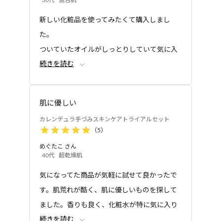
30代
混合肌
ドロキシプロピルトリモニウム、オリーブ果実油、
美容ローション
美容ローション
アオモジ果実油、オレンジ果皮油、ニオイテンジク
新しい化粧品を使ってみたくて購入しまし
カレンデュラ手づみロ
カレンデュラ手づみロ
アオイ油、パルマローザ油、ベルガモット果実油、
ーション
ーション とてもしっと
た。
り
ユーカリ葉油、クスノキ樹皮油、ラバンデュラヒブ
ついていたオイルがしっとりしていて気に入
リダ油、ダマスクバラ花油、香料、トコフェロー
続きを読む
りました。化粧水だけ残ってしまったのでオ
ル、ポリクオタニウム-51、モンモリロナイト、イヌ
イルの量がもう少し多かったら良かったで
リン、グリチルリチン酸2K、クエン酸、クエン酸
す。
Na、メタリン酸Na、エチルヘキシルグリセリン、フ
肌に優しい
ェノキシエタノール
カレンデュラ手づみスキンケアトライアルセット
●カレンデュラ手づみローション：水、BG、グリセ
（
5
）
リン、ペンチレングリコール、キシリトール、ベタ
美容オイル
美容オイル
イン、乳酸桿菌/トウキンセンカ花エキス発酵液、ト
めぐたこ
さん
カレンデュラ手づみオ
カレンデュラ手づみオ
40代
超乾燥肌
ウキンセンカ花エキス、サッカロミセス/ハトムギ種
イル
イル スクワラン
子発酵液、ハトムギ種子エキス、サッカロミセス/デ
気になってた商品が気軽に試せて良かったで
イリリー花発酵液、水溶性プロテオグリカン、加水
す。肌荒れが酷く、肌に優しいものを探して
分解コラーゲン、メロン胎座エキス、キハダ樹皮エ
ました。香りも良く、化粧水が特に気に入り
キス、ヒアルロン酸Na、グリセリルグルコシド、α‐
続きを読む
ました。しみることなく使えたのが嬉しいで