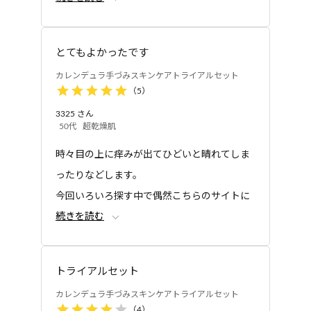
グルカンオリゴサッカリド、ポリクオタニウム‐51、
す。
ポリクオタニウム‐61、メタリン酸Na、クエン酸、ク
エン酸Na、フェノキシエタノール
とてもよかったです
●カレンデュラ手づみオイル：オリーブ油、トウキン
トライアルセット
カレンデュラ手づみス
センカ花エキス
カレンデュラ手づみスキンケアトライアルセット
キンケアトライアルセ
（
5
）
ット
3325
さん
50代
超乾燥肌
時々目の上に痒みが出てひどいと晴れてしま
ったりなどします。
今回いろいろ探す中で偶然こちらのサイトに
続きを読む
目が留まり
購入をしてみました。
結果、目の上の痒みはなくなりました。
トライアルセット
今の私にはぴったりのようです。
カレンデュラ手づみスキンケアトライアルセット
引き続き、化粧水など購入し使っています。
（
4
）