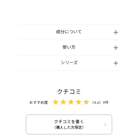
成分について
●カレンデュラ手づみクレンジング：水、ヤシ油脂肪
使い方
酸PEG-7グリセリル、グリセリン、シクロペンタシ
カレンデュラ手づみクレンジング
シリーズ
ロキサン、フェニルトリメチコン、BG、エチルヘキ
手のひらに適量（500円玉大程度）をとり、顔全体に
サン酸セチル、スクワラン、ペンチレングリコー
のばします。メイクとなじんだら、ぬるま湯で洗い
ル、オリーブ果実油、ベタイン、グリコシルトレハロ
流すか、ふき取ってください。その後、洗顔料をご
ース、加水分解水添デンプン、ラウロイルグルタミン
クチコミ
使用ください。
酸ジ（コレステリル/オクチルドデシル）、トウキン
おすすめ度
（
4.6
）
9
件
センカ花エキス、乳酸桿菌/トウキンセンカ花エキス
カレンデュラ手づみフェイスホイップ
発酵液、サッカロミセス/デイリリー花発酵液、キハ
手のひらに適量の泡をとり、その泡を顔全体になじ
ダ樹皮エキス、ハトムギ種子エキス、カルボキシメ
クチコミを書く
ませてやさしく洗います。人肌程度の温度の流水で
クレンジングミルク
石鹸
チルヒアルロン酸Na、ポリクオタニウム-51、トリ
（購入した方限定）
30回ほど十分にすすぎ、タオルで軽くおさえて肌の
カレンデュラ手づみク
カレンデュラ手づみ石
（ベヘン酸/イソステアリン酸/エイコサン二酸）グ