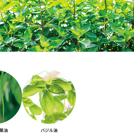
葉油
バジル油