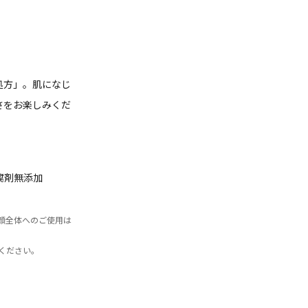
処方」。肌になじ
さをお楽しみくだ
腐剤無添加
顔全体へのご使用は
ください。