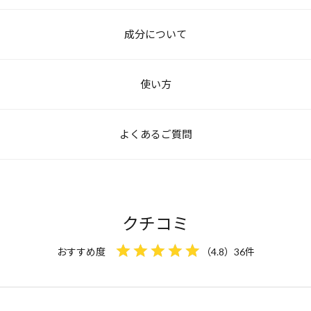
成分について
ルミチン酸エチルへキシル、ハッカ葉油、グリセリン、(アクリル酸ヒドロ
使い方
a、セイヨウハッカ葉エキス、ハッカ枝/葉エキス、セイヨウハッカ油、
(エイコサン二酸/テトラデカン二酸)ポリグリセリル-10、ポリソルベート60
指先に取ります。その後、気になるポイントになじませてください。
よくあるご質問
チルリチン酸2K、トコフェロール、水酸化Na、エチルへキシルグリセ
マスクに香り
フレッシュはどんな香りですか？
近くで3回深呼吸をしてくださ
マスクの外側
ッシュ。
な香りが長続
M-23号」を中心に、ユーカリやバジルのアロマをブレンドした爽やか
クチコミ
が広がります。
おすすめ度
（
4.8
）
36
件
うのがおすすめですか？
頭頂部に
フレッシュ、運転中の気分転換、暑い季節のリフレッシュタイムなどに
。
頭頂部の気に