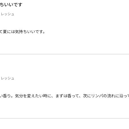
、外出先でも気になったときにサッとお使いいただけます。
ちいいです
？
フレッシュ
）
首筋、肩まわり、頭頂部などのポイントになじませてお使いいただけま
首筋から肩に
はお控えください。
て夏には気持ちいいです。
なじませます。
指で首筋のリ
もやさしく伸
フレッシュ
）
い香り。気分を変えたい時に、まずは香って、次にリンパの流れに沿っ