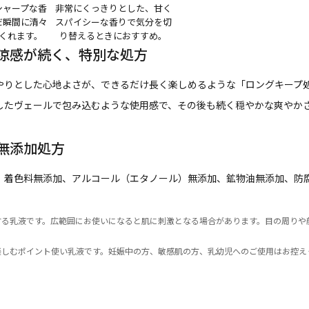
シャープな香
非常にくっきりとした、甘く
だ瞬間に清々
スパイシーな香りで気分を切
くれます。
り替えるときにおすすめ。
涼感が続く、特別な処方
やりとした心地よさが、できるだけ長く楽しめるような「ロングキープ
したヴェールで包み込むような使用感で、その後も続く穏やかな爽やか
無添加処方
、着色料無添加、アルコール（エタノール）無添加、鉱物油無添加、防
する乳液です。広範囲にお使いになると肌に刺激となる場合があります。目の周りや
楽しむポイント使い乳液です。妊娠中の方、敏感肌の方、乳幼児へのご使用はお控え