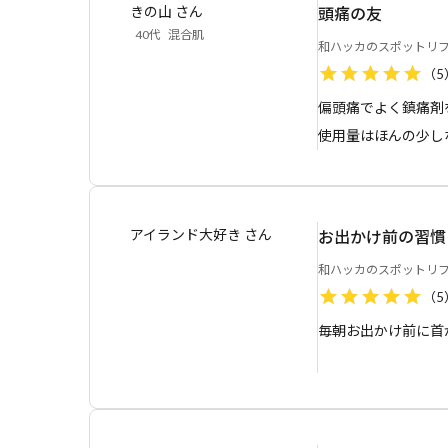
きの山
さん
頭痛の友
40代
混合肌
和ハッカのスポットリ
（
5
偏頭痛でよく鎮痛剤
使用量はほんの少し
アイランド大好き
さん
お出かけ前の習慣
和ハッカのスポットリ
（
5
毎朝お出かけ前に首