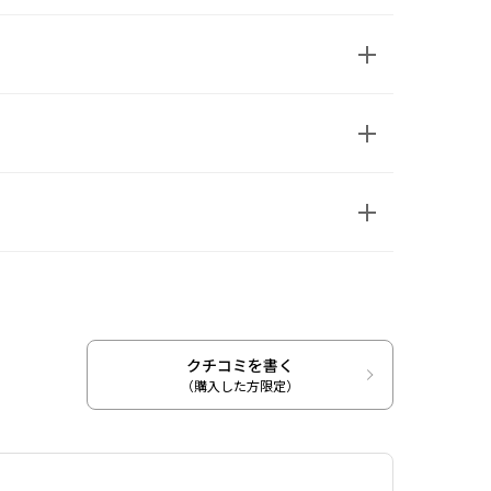
キシエチル/アクリロイルジメチルタウリンNa)コポリマ
ユーカリ葉油、メボウキ油、ポリクオタニウム-51、シク
、(アクリレーツ/アクリル酸アルキル(C10-30))クロ
リン
をしのばせて
の真ん中あたりに少量を伸ばして、マスクの中で爽やか
きします。
な香りです。メントールを感じな
クチコミを書く
（購入した方限定）
おすすめです。持ち歩きやすいコ
なるポイントにつけてヘッドマッサージ。