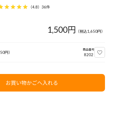
（
4.8
）
36件
1,500円
（税込
1,650
円）
商品番号
650
円）
8202
お買い物かごへ入れる