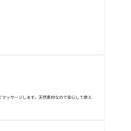
す。清涼感があるため、目のまわ
ンパの流れに沿って上から下へなじませます。肩周りに
ばします。
てマッサージします。天然素材なので安心して使え