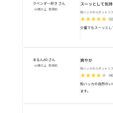
ンパクトサイズなので
ラベンダー好き
さん
スーッとして気持
どのように使いますか
60歳以上
普通肌
和ハッカのスポットリ
（
5
こめかみ、耳の後ろ、
耳のうしろに
りなど顔全体への使用
少量でもスーッとし
耳のうしろや耳下のポイントに少量を
まるん60
さん
爽やか
60歳以上
乾燥肌
和ハッカのスポットリ
（
4
和ハッカの自然のい
ます。