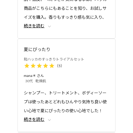
ヘアオイル
ボディシャンプー
ザサ葉エキス、加水分解ケラチン(羊毛)、豆乳発酵
カレンデュラ手づみオ
和ハッカのすっきりボ
商品がこちらにもあることを知り、お試しサ
液、モモ葉エキス、ハマナス花エキス、レモングラ
イル
ディホイップ
イズを購入。香りもすっきり感も気に入り、
ス葉/茎エキス、ヒマワリ種子エキス、モンモリロナ
続きを読む
現品サイズも購入しました。
イト、ヒマワリ種子油不けん化物、ハッカ水、ハッ
カ葉油、グレープフルーツ果皮油、トドマツ葉油、
ローズマリー葉油、イタリアイトスギ葉/実/茎油、ラ
夏にぴったり
バンデュラハイブリダ油、レモン果皮油、ラブダナ
ム油、メントール、ジヒドロキシプロピルアルギニ
和ハッカのすっきりトライアルセット
（
5
）
ンHCl、セテアラミドエチルジエトニウムサクシノイ
ボディシャンプー
トライアルセット
ル加水分解エンドウタンパク、オクチルドデカノー
mana＊
さん
和ハッカのすっきりボ
和ハッカのすっきりト
30代
乾燥肌
ル、水添ココグリセリル、イソステアリン酸水添ヒ
ディホイップ 詰め替え
ライアルセット
マシ油、ダイマージリノール酸ダイマージリノレイ
用
シャンプー、トリートメント、ボディーソー
ル、リンゴ酸ジイソステアリル、ベヘントリモニウ
プは使ったあとどれもひんやり気持ち良い使
ムクロリド、イソプロパノール、ポリクオタニウ
い心地で夏にぴったりの使い心地でした！
ム-64、ココイルアルギニンエチルPCA、トコフェロ
続きを読む
香りもすっきりさわやかで良かったです。
ール、クエン酸、クエン酸Na、エチルヘキシルグリ
セリン、フェノキシエタノール
ポーチに入っているので旅行のときなどに使