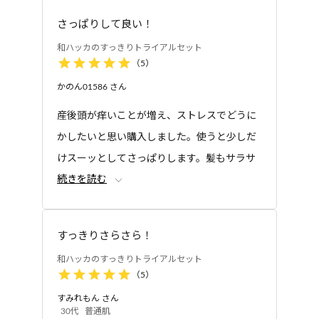
●【和ハッカのすっきりボディホイップ】水、シラカ
いやすいと思います。
さっぱりして良い！
ンバ樹液、BG、グリセリン、ラウロイルアスパラギ
ン酸Na、ココイルグルタミン酸TEA、コカミドプロ
和ハッカのすっきりトライアルセット
ピルベタイン、加水分解水添デンプン、ペンチレング
（
5
）
リコール、ポリグリセリル-4ラウリルエーテル、コ
かのん01586
さん
コイルリンゴアミノ酸Na、ハッカ水、ベタイン、イ
産後頭が痒いことが増え、ストレスでどうに
ノシトール、ナイアシンアミド、クマイザサ葉エキ
かしたいと思い購入しました。使うと少しだ
ス、モモ葉エキス、レモングラス葉/茎エキス、ハマ
ナス花エキス、チャ葉エキス、ヒマワリ種子エキ
けスーッとしてさっぱりします。髪もサラサ
ス、ポリグルタミン酸、ヒマワリ種子油、ヒマワリ
続きを読む
ラになり、頭皮も落ち着いてきたため肌にあ
種子油不けん化物、トドマツ葉油、ハッカ葉油、イ
っているのだなと思います。お試しサイズで
タリアイトスギ葉/実/茎油、グレープフルーツ果皮
試せて良かったです。
油、ラバンデュラハイブリダ油、ラブダナム油、ロ
すっきりさらさら！
ーズマリー葉油、レモン果皮油、メントール、モン
和ハッカのすっきりトライアルセット
モリロナイト、加水分解グアー、ポリクオタニウ
（
5
）
ム-51、ジラウロイルグルタミン酸リシンNa、グリチ
すみれもん
さん
ルリチン酸2K、水添ココグリセリル、オクチルドデ
30代
普通肌