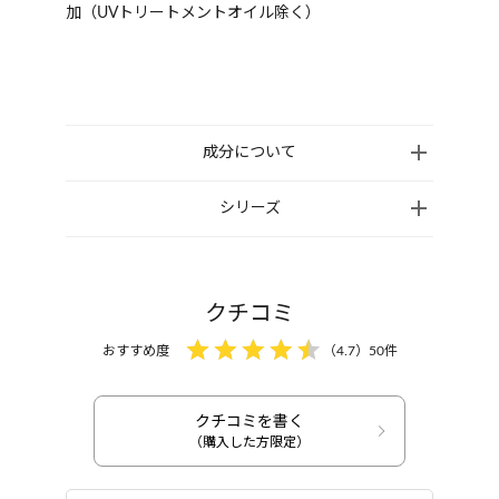
加（UVトリートメントオイル除く）
成分について
●【和ハッカのすっきりシャンプー】水、ラウロイル
シリーズ
メチルアラニンNa、ラウロイルアスパラギン酸Na、
コカミドプロピルベタイン、コカミドメチルMEA、
シラカンバ樹液、ハッカ水、グリセリン、ペンチレ
クチコミ
ングリコール、ラウロイル加水分解シルクNa、ココ
イルリンゴアミノ酸Na、ベタイン、ハマナス花エキ
おすすめ度
（
4.7
）
50
件
ス、豆乳発酵液、モモ葉エキス、レモングラス葉/茎
エキス、クマイザサ葉エキス、ヒマワリ種子エキ
クチコミを書く
ス、ヒマワリ種子油、ヒマワリ種子油不けん化物、
シャンプー
シャンプー
（購入した方限定）
和ハッカのすっきりシ
和ハッカのすっきりシ
シア脂油、ハッカ葉油、レモン果皮油、イタリアイト
ャンプー
ャンプー 詰め替え用
スギ葉/実/茎油、ラバンデュラハイブリダ油、ラブ