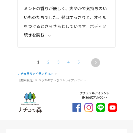
カノール、ヤシ油脂肪酸PEG-7グリセリル、コカミ
ミントの香りが優しく、爽やかで気持ちのい
ドメチルMEA、PPG-9ジグリセリル、クエン酸、ク
エン酸Na、塩化Na、エチルヘキシルグリセリン、フ
いものたちでした。髪はすっきりと、オイル
ェノキシエタノール
をつけるとさらさらとしています。ボディソ
続きを読む
ープも夏にぴったりのすっきり感です。
1
2
3
4
5
ナチュラルアイランドTOP
【初回限定】和ハッカのすっきりトライアルセット
ナチュラルアイランド
SNS公式アカウント