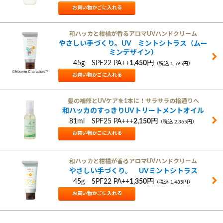
キ
2,
お買い物かごに
汗や水に強
森の肌
キ
4,
お買い物かごに