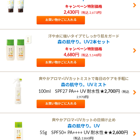
お出かけ前
イタ
キ
56ml SPF16
お買い物かごに
うっかり
やさしい手づく