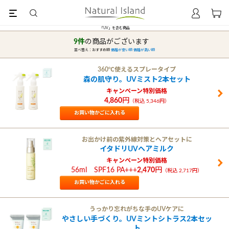
「UV」
9件
の商品が
並べ替え：
おすすめ順
360
森の肌守
キ
4,
お買い物かごに