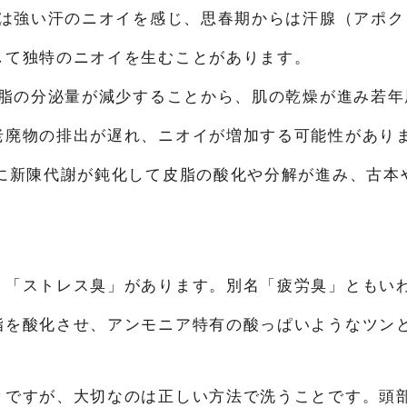
は強い汗のニオイを感じ、思春期からは汗腺（アポク
して独特のニオイを生むことがあります。
脂の分泌量が減少することから、肌の乾燥が進み若年
老廃物の排出が遅れ、ニオイが増加する可能性があり
に新陳代謝が鈍化して皮脂の酸化や分解が進み、古本
う「ストレス臭」があります。別名「疲労臭」ともい
脂を酸化させ、アンモニア特有の酸っぱいようなツン
々ですが、大切なのは正しい方法で洗うことです。頭