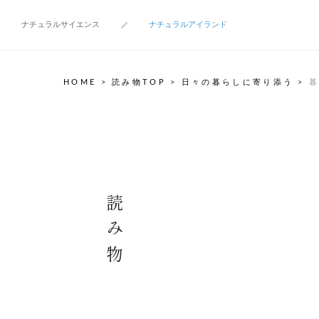
ナチュラルサイエンス
ナチュラルアイランド
HOME
>
読み物TOP
>
日々の暮らしに寄り添う
>
暮
読み物