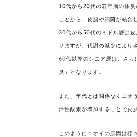
10
代から
20
代の若年層の体臭
ことから、皮脂や細菌が結合
30
代から
50
代のミドル層は皮
りますが、代謝の減少により
60
代以降のシニア層は、さら
臭」となります。
また、年代とは関係なくニオ
活性酸素が増加することで皮
このようにニオイの原因は様