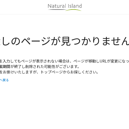
お
正しくUR