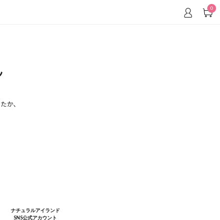
0
探しのページが
Lを入力してもページが表示されない場
ナチュラルアイランド
SNS公式アカウント