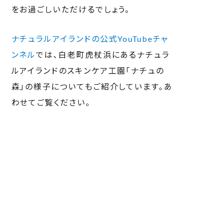
をお過ごしいただけるでしょう。
ナチュラルアイランドの公式YouTubeチャ
ンネル
では、白老町虎杖浜にあるナチュラ
ルアイランドのスキンケア工園「ナチュの
森」の様子についてもご紹介しています。あ
わせてご覧ください。
YouTube：
北海道白老町虎杖浜にあるスキ
ンケア工園 ナチュの森
【北海道お出かけスポット】自然と水と戯れ
てエネルギーチャージする休日の過ごし方
〜ナチュの森〜